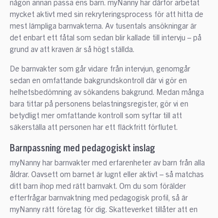
någon annan passa ens barn. myNanny har därför arbetat
mycket aktivt med sin rekryteringsprocess för att hitta de
mest lämpliga barnvakterna. Av tusentals ansökningar är
det enbart ett fåtal som sedan blir kallade till intervju – på
grund av att kraven är så högt ställda.
De barnvakter som går vidare från intervjun, genomgår
sedan en omfattande bakgrundskontroll där vi gör en
helhetsbedömning av sökandens bakgrund. Medan många
bara tittar på personens belastningsregister, gör vi en
betydligt mer omfattande kontroll som syftar till att
säkerställa att personen har ett fläckfritt förflutet.
Barnpassning med pedagogiskt inslag
myNanny har barnvakter med erfarenheter av barn från alla
åldrar. Oavsett om barnet är lugnt eller aktivt – så matchas
ditt barn ihop med rätt barnvakt. Om du som förälder
efterfrågar barnvaktning med pedagogisk profil, så är
myNanny rätt företag för dig. Skatteverket tillåter att en