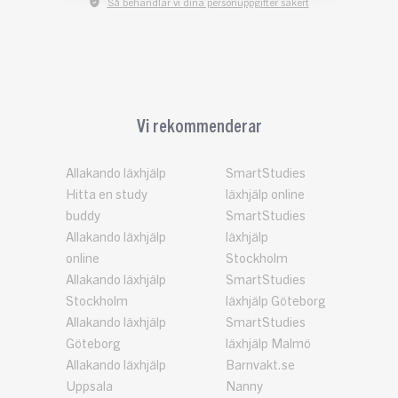
Så behandlar vi dina personuppgifter säkert
Vi rekommenderar
Allakando läxhjälp
SmartStudies
Hitta en study
läxhjälp online
buddy
SmartStudies
Allakando läxhjälp
läxhjälp
online
Stockholm
Allakando läxhjälp
SmartStudies
Stockholm
läxhjälp Göteborg
Allakando läxhjälp
SmartStudies
Göteborg
läxhjälp Malmö
Allakando läxhjälp
Barnvakt.se
Uppsala
Nanny