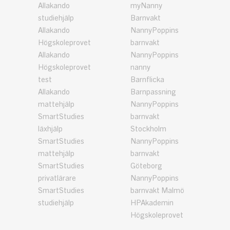
Allakando
myNanny
studiehjälp
Barnvakt
Allakando
NannyPoppins
Högskoleprovet
barnvakt
Allakando
NannyPoppins
Högskoleprovet
nanny
test
Barnflicka
Allakando
Barnpassning
mattehjälp
NannyPoppins
SmartStudies
barnvakt
läxhjälp
Stockholm
SmartStudies
NannyPoppins
mattehjälp
barnvakt
SmartStudies
Göteborg
privatlärare
NannyPoppins
SmartStudies
barnvakt Malmö
studiehjälp
HPAkademin
Högskoleprovet