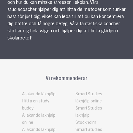
och hur du kan minska stressen i skolan. Våra
studiecoacher hjälper dig att hitta de metoder som funkar
bäst för just dig, vilket kan leda till att du kan koncentrera
dig bättre och få högre betyg. Våra fantastiska coacher
stöttar dig hela vägen och hjälper dig att hitta glädjen i
skolarbetet!
Vi rekommenderar
Allakando läxhjälp
SmartStudies
Hitta en study
läxhjälp online
buddy
SmartStudies
Allakando läxhjälp
läxhjälp
online
Stockholm
Allakando läxhjälp
SmartStudies