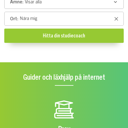
Ämne:
Visar alla
Ort:
Clear
Hitta din studiecoach
Guider och läxhjälp på internet