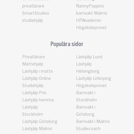
privatlärare
NannyPoppins
SmartStudies
barnvakt Malmö
studiehjälp
HPAkademin
Högskoleprovet
Populära sidor
Privatlärare
Läxhjälp Lund
Mattehjälp
Läxhjälp
Läxhjälp i matte
Helsingborg
Läxhjälp Online
Läxhjälp Linköping
Studiehjälp
Högskoleprovet
Läxhjälp Pris
Barnvakt i
Läxhjälp hemma
Stockholm
Läxhjälp
Barnvakt i
Stockholm
Göteborg
Läxhjälp Göteborg
Barnvakt i Malmö
Läxhjälp Malmö
Studiecoach