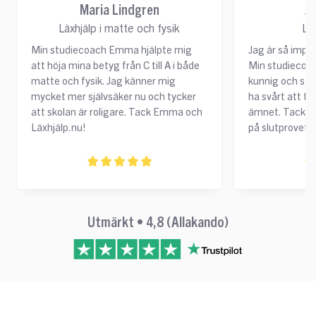
Maria Lindgren
A
Läxhjälp i matte och fysik
Läx
Min studiecoach Emma hjälpte mig
Jag är så impon
att höja mina betyg från C till A i både
Min studiecoac
matte och fysik. Jag känner mig
kunnig och stö
mycket mer självsäker nu och tycker
ha svårt att för
att skolan är roligare. Tack Emma och
ämnet. Tack va
Läxhjälp.nu!
på slutprovet!
Utmärkt • 4,8 (Allakando)