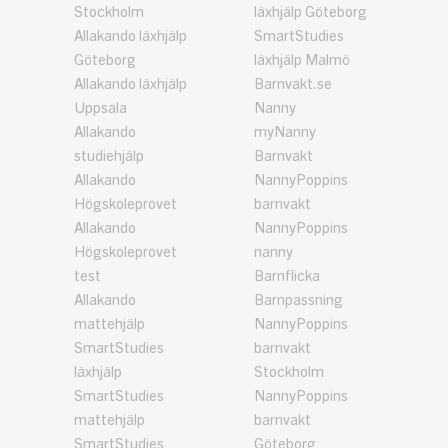
Stockholm
läxhjälp Göteborg
Allakando läxhjälp
SmartStudies
Göteborg
läxhjälp Malmö
Allakando läxhjälp
Barnvakt.se
Uppsala
Nanny
Allakando
myNanny
studiehjälp
Barnvakt
Allakando
NannyPoppins
Högskoleprovet
barnvakt
Allakando
NannyPoppins
Högskoleprovet
nanny
test
Barnflicka
Allakando
Barnpassning
mattehjälp
NannyPoppins
SmartStudies
barnvakt
läxhjälp
Stockholm
SmartStudies
NannyPoppins
mattehjälp
barnvakt
SmartStudies
Göteborg