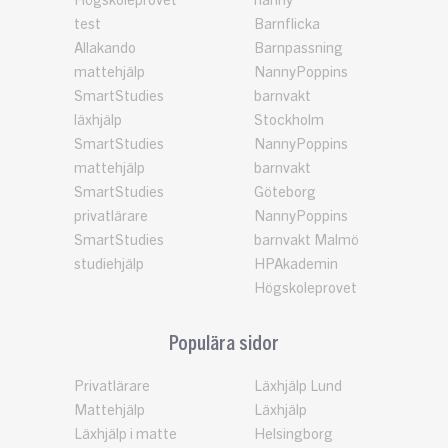
Högskoleprovet
nanny
test
Barnflicka
Allakando
Barnpassning
mattehjälp
NannyPoppins
SmartStudies
barnvakt
läxhjälp
Stockholm
SmartStudies
NannyPoppins
mattehjälp
barnvakt
SmartStudies
Göteborg
privatlärare
NannyPoppins
SmartStudies
barnvakt Malmö
studiehjälp
HPAkademin
Högskoleprovet
Populära sidor
Privatlärare
Läxhjälp Lund
Mattehjälp
Läxhjälp
Läxhjälp i matte
Helsingborg