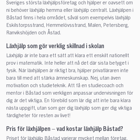
Sveriges största läxhjälpsföretag och hjälper er oavsett om
ni behöver läxhjälp hemma eller läxhjälp centralt. Läxhjälpen i
Båstad finns i hela området, såväl som exempelvis läxhjälp
Eskilstorpsstrand, Hemmelövsstrand, Malen, Petersberg,
Ranvikshöjden och Åstad.
Läxhjälp som gör verklig skillnad i skolan
Läxhjälp är inte bara ett sätt att klara ett enskilt nationellt
prov i matematik. Inte heller att nå det där sista betyget i
fysik. När läxhjälpen är riktigt bra, hjälper privatläraren inte
bara till med att stärka ämneskunskap. Nej, utan även
motivation och studieteknik. Att få en studiecoach och
mentor i Båstad som verkligen anpassar undervisningen för
dig är det viktiga. En förebild som lär dig att inte bara klara
nästa uppgift, utan som ger dig läxhjälp som ger dig viktiga
färdigheter för resten av livet!
Pris för läxhjälpen – vad kostar läxhjälp Båstad?
Priset för läxhjälp Båstad varierar mycket mellan företag.