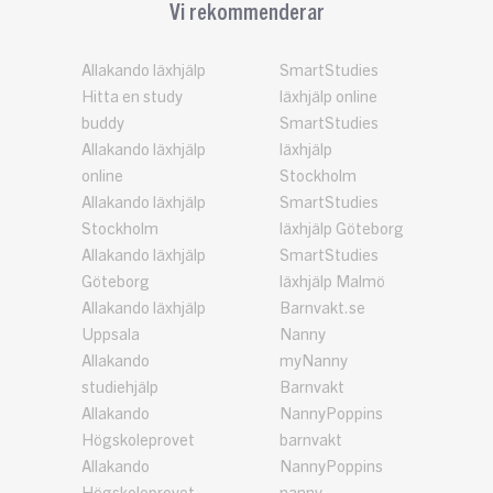
Vi rekommenderar
Allakando läxhjälp
SmartStudies
Hitta en study
läxhjälp online
buddy
SmartStudies
Allakando läxhjälp
läxhjälp
online
Stockholm
Allakando läxhjälp
SmartStudies
Stockholm
läxhjälp Göteborg
Allakando läxhjälp
SmartStudies
Göteborg
läxhjälp Malmö
Allakando läxhjälp
Barnvakt.se
Uppsala
Nanny
Allakando
myNanny
studiehjälp
Barnvakt
Allakando
NannyPoppins
Högskoleprovet
barnvakt
Allakando
NannyPoppins