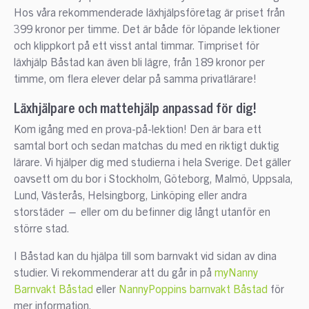
Hos våra rekommenderade läxhjälpsföretag är priset från
399 kronor per timme. Det är både för löpande lektioner
och klippkort på ett visst antal timmar. Timpriset för
läxhjälp Båstad kan även bli lägre, från 189 kronor per
timme, om flera elever delar på samma privatlärare!
Läxhjälpare och mattehjälp anpassad för dig!
Kom igång med en prova-på-lektion! Den är bara ett
samtal bort och sedan matchas du med en riktigt duktig
lärare. Vi hjälper dig med studierna i hela Sverige. Det gäller
oavsett om du bor i Stockholm, Göteborg, Malmö, Uppsala,
Lund, Västerås, Helsingborg, Linköping eller andra
storstäder — eller om du befinner dig långt utanför en
större stad.
I Båstad kan du hjälpa till som barnvakt vid sidan av dina
studier. Vi rekommenderar att du går in på
myNanny
Barnvakt Båstad
eller
NannyPoppins barnvakt Båstad
för
mer information.