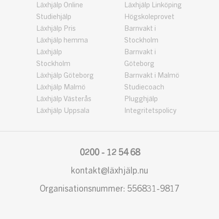
Läxhjälp Online
Läxhjälp Linköping
Studiehjälp
Högskoleprovet
Läxhjälp Pris
Barnvakt i
Läxhjälp hemma
Stockholm
Läxhjälp
Barnvakt i
Stockholm
Göteborg
Läxhjälp Göteborg
Barnvakt i Malmö
Läxhjälp Malmö
Studiecoach
Läxhjälp Västerås
Plugghjälp
Läxhjälp Uppsala
Integritetspolicy
0200 - 12 54 68
kontakt@läxhjälp.nu
Organisationsnummer: 556831-9817