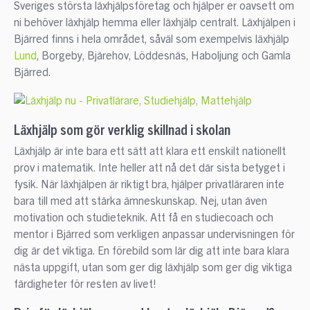
Sveriges största läxhjälpsföretag och hjälper er oavsett om
ni behöver läxhjälp hemma eller läxhjälp centralt. Läxhjälpen i
Bjärred finns i hela området, såväl som exempelvis läxhjälp
Lund
, Borgeby, Bjärehov, Löddesnäs, Haboljung och Gamla
Bjärred.
Läxhjälp som gör verklig skillnad i skolan
Läxhjälp är inte bara ett sätt att klara ett enskilt nationellt
prov i matematik. Inte heller att nå det där sista betyget i
fysik. När läxhjälpen är riktigt bra, hjälper privatläraren inte
bara till med att stärka ämneskunskap. Nej, utan även
motivation och studieteknik. Att få en studiecoach och
mentor i Bjärred som verkligen anpassar undervisningen för
dig är det viktiga. En förebild som lär dig att inte bara klara
nästa uppgift, utan som ger dig läxhjälp som ger dig viktiga
färdigheter för resten av livet!