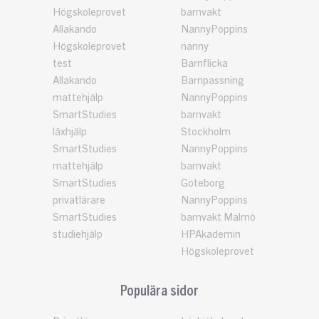
Högskoleprovet
barnvakt
Allakando
NannyPoppins
Högskoleprovet
nanny
test
Barnflicka
Allakando
Barnpassning
mattehjälp
NannyPoppins
SmartStudies
barnvakt
läxhjälp
Stockholm
SmartStudies
NannyPoppins
mattehjälp
barnvakt
SmartStudies
Göteborg
privatlärare
NannyPoppins
SmartStudies
barnvakt Malmö
studiehjälp
HPAkademin
Högskoleprovet
Populära sidor