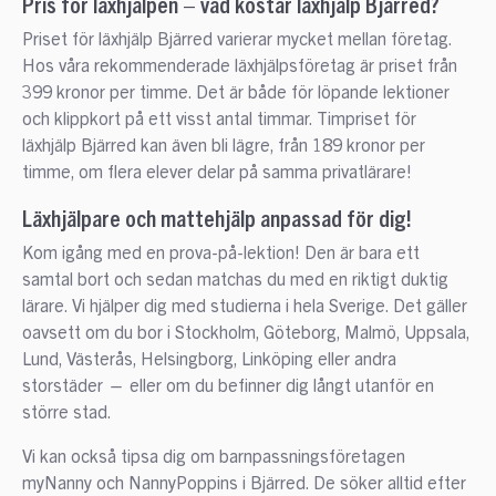
Pris för läxhjälpen – vad kostar läxhjälp Bjärred?
Priset för läxhjälp Bjärred varierar mycket mellan företag.
Hos våra rekommenderade läxhjälpsföretag är priset från
399 kronor per timme. Det är både för löpande lektioner
och klippkort på ett visst antal timmar. Timpriset för
läxhjälp Bjärred kan även bli lägre, från 189 kronor per
timme, om flera elever delar på samma privatlärare!
Läxhjälpare och mattehjälp anpassad för dig!
Kom igång med en prova-på-lektion! Den är bara ett
samtal bort och sedan matchas du med en riktigt duktig
lärare. Vi hjälper dig med studierna i hela Sverige. Det gäller
oavsett om du bor i Stockholm, Göteborg, Malmö, Uppsala,
Lund, Västerås, Helsingborg, Linköping eller andra
storstäder — eller om du befinner dig långt utanför en
större stad.
Vi kan också tipsa dig om barnpassningsföretagen
myNanny och NannyPoppins i Bjärred. De söker alltid efter