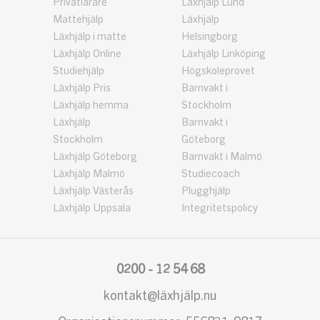
Privatlärare
Läxhjälp Lund
Mattehjälp
Läxhjälp
Läxhjälp i matte
Helsingborg
Läxhjälp Online
Läxhjälp Linköping
Studiehjälp
Högskoleprovet
Läxhjälp Pris
Barnvakt i
Läxhjälp hemma
Stockholm
Läxhjälp
Barnvakt i
Stockholm
Göteborg
Läxhjälp Göteborg
Barnvakt i Malmö
Läxhjälp Malmö
Studiecoach
Läxhjälp Västerås
Plugghjälp
Läxhjälp Uppsala
Integritetspolicy
0200 - 12 54 68
kontakt@läxhjälp.nu