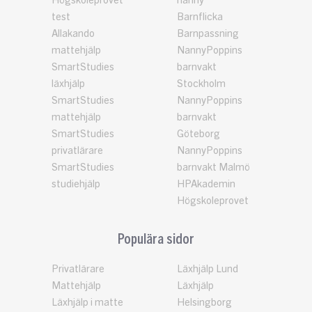
Högskoleprovet
nanny
test
Barnflicka
Allakando
Barnpassning
mattehjälp
NannyPoppins
SmartStudies
barnvakt
läxhjälp
Stockholm
SmartStudies
NannyPoppins
mattehjälp
barnvakt
SmartStudies
Göteborg
privatlärare
NannyPoppins
SmartStudies
barnvakt Malmö
studiehjälp
HPAkademin
Högskoleprovet
Populära sidor
Privatlärare
Läxhjälp Lund
Mattehjälp
Läxhjälp
Läxhjälp i matte
Helsingborg