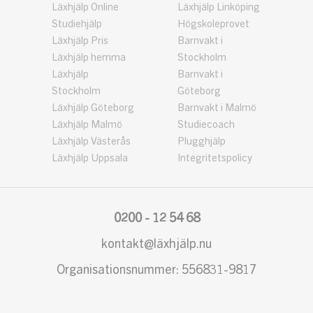
Läxhjälp Online
Läxhjälp Linköping
Studiehjälp
Högskoleprovet
Läxhjälp Pris
Barnvakt i
Läxhjälp hemma
Stockholm
Läxhjälp
Barnvakt i
Stockholm
Göteborg
Läxhjälp Göteborg
Barnvakt i Malmö
Läxhjälp Malmö
Studiecoach
Läxhjälp Västerås
Plugghjälp
Läxhjälp Uppsala
Integritetspolicy
0200 - 12 54 68
kontakt@läxhjälp.nu
Organisationsnummer: 556831-9817