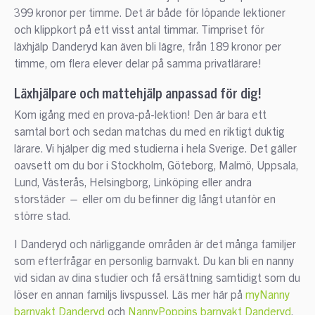
399 kronor per timme. Det är både för löpande lektioner
och klippkort på ett visst antal timmar. Timpriset för
läxhjälp Danderyd kan även bli lägre, från 189 kronor per
timme, om flera elever delar på samma privatlärare!
Läxhjälpare och mattehjälp anpassad för dig!
Kom igång med en prova-på-lektion! Den är bara ett
samtal bort och sedan matchas du med en riktigt duktig
lärare. Vi hjälper dig med studierna i hela Sverige. Det gäller
oavsett om du bor i Stockholm, Göteborg, Malmö, Uppsala,
Lund, Västerås, Helsingborg, Linköping eller andra
storstäder — eller om du befinner dig långt utanför en
större stad.
I Danderyd och närliggande områden är det många familjer
som efterfrågar en personlig barnvakt. Du kan bli en nanny
vid sidan av dina studier och få ersättning samtidigt som du
löser en annan familjs livspussel. Läs mer här på
myNanny
barnvakt Danderyd
och
NannyPoppins barnvakt Danderyd
.