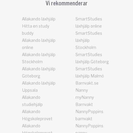
Vi rekommenderar
Allakando läxhjälp
SmartStudies
Hitta en study
läxhjälp online
buddy
SmartStudies
Allakando läxhjälp
läxhjälp
online
Stockholm
Allakando läxhjälp
SmartStudies
Stockholm
läxhjälp Göteborg
Allakando läxhjälp
SmartStudies
Göteborg
läxhjälp Malmö
Allakando läxhjälp
Barnvakt.se
Uppsala
Nanny
Allakando
myNanny
studiehjälp
Barnvakt
Allakando
NannyPoppins
Högskoleprovet
barnvakt
Allakando
NannyPoppins