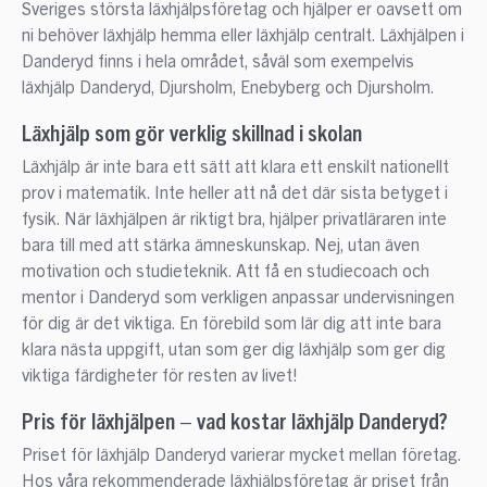
Sveriges största läxhjälpsföretag och hjälper er oavsett om
ni behöver läxhjälp hemma eller läxhjälp centralt. Läxhjälpen i
Danderyd finns i hela området, såväl som exempelvis
läxhjälp Danderyd, Djursholm, Enebyberg och Djursholm.
Läxhjälp som gör verklig skillnad i skolan
Läxhjälp är inte bara ett sätt att klara ett enskilt nationellt
prov i matematik. Inte heller att nå det där sista betyget i
fysik. När läxhjälpen är riktigt bra, hjälper privatläraren inte
bara till med att stärka ämneskunskap. Nej, utan även
motivation och studieteknik. Att få en studiecoach och
mentor i Danderyd som verkligen anpassar undervisningen
för dig är det viktiga. En förebild som lär dig att inte bara
klara nästa uppgift, utan som ger dig läxhjälp som ger dig
viktiga färdigheter för resten av livet!
Pris för läxhjälpen – vad kostar läxhjälp Danderyd?
Priset för läxhjälp Danderyd varierar mycket mellan företag.
Hos våra rekommenderade läxhjälpsföretag är priset från