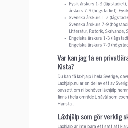
Fysik årskurs 1-3 (lågstadiet),
årskurs 7-9 (högstadiet), Fysik
Svenska årskurs 1-3 (lågstadie
Svenska årskurs 7-9 (högstadi
Litteratur, Retorik, Skrivande
Engelska årskurs 1-3 (lågstadi
Engelska årskurs 7-9 (högstadi
Var kan jag få en privatlär
Kista?
Du kan få läxhjälp i hela Sverige, oa
Läxhjälp.nu är en del av ett av Sveri
oavsett om ni behöver läxhjälp hemma 
finns i hela området, såväl som exem
Hansta..
Läxhjälp som gör verklig sk
Läxhjälp är inte bara ett sätt att kla