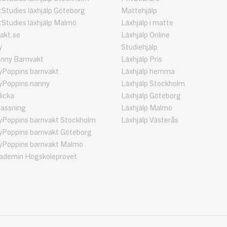
Studies läxhjälp Göteborg
Mattehjälp
Studies läxhjälp Malmö
Läxhjälp i matte
akt.se
Läxhjälp Online
y
Studiehjälp
nny Barnvakt
Läxhjälp Pris
Poppins barnvakt
Läxhjälp hemma
Poppins nanny
Läxhjälp Stockholm
licka
Läxhjälp Göteborg
assning
Läxhjälp Malmö
Poppins barnvakt Stockholm
Läxhjälp Västerås
Poppins barnvakt Göteborg
Poppins barnvakt Malmö
demin Högskoleprovet