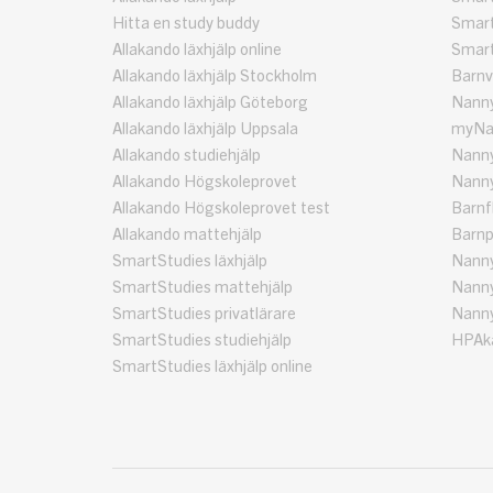
Hitta en study buddy
Smart
Allakando läxhjälp online
Smart
Allakando läxhjälp Stockholm
Barnv
Allakando läxhjälp Göteborg
Nann
Allakando läxhjälp Uppsala
myNa
Allakando studiehjälp
Nanny
Allakando Högskoleprovet
Nanny
Allakando Högskoleprovet test
Barnf
Allakando mattehjälp
Barnp
SmartStudies läxhjälp
Nanny
SmartStudies mattehjälp
Nanny
SmartStudies privatlärare
Nanny
SmartStudies studiehjälp
HPAka
SmartStudies läxhjälp online