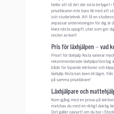
heller att nå det där sista betyget i f
privatläraren inte bara till med att
och studieteknik. Att få en studiec
anpassar undervisningen för dig är de
klara nästa uppgift, utan som ger dig
resten av livet!
Pris för läxhjälpen – vad k
Priset för läxhjälp Kista varierar my
rekommenderade läxhjälpsföretag är
både för löpande lektioner och klipp
läxhjälp Kista kan även bli lägre, fr
på samma privatlärare!
Läxhjälpare och mattehjäl
Kom igång med en prova-på-lektion!
matchas du med en riktigt duktig lära
Det gäller oavsett om du bor i Stoc