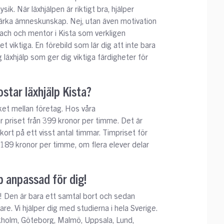
ysik. När läxhjälpen är riktigt bra, hjälper
 stärka ämneskunskap. Nej, utan även motivation
oach och mentor i Kista som verkligen
t viktiga. En förebild som lär dig att inte bara
 läxhjälp som ger dig viktiga färdigheter för
ostar läxhjälp Kista?
cket mellan företag. Hos våra
 priset från 399 kronor per timme. Det är
kort på ett visst antal timmar. Timpriset för
ån 189 kronor per timme, om flera elever delar
p anpassad för dig!
 Den är bara ett samtal bort och sedan
re. Vi hjälper dig med studierna i hela Sverige.
kholm, Göteborg, Malmö, Uppsala, Lund,