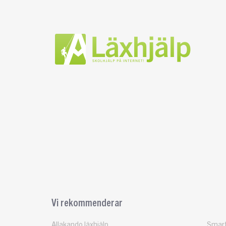
Vi rekommenderar
Allakando läxhjälp
Smart