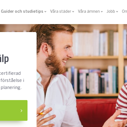
Guider och studietips
Våra städer
Våra ämnen
Jobb
Om
älp
certifierad
 förståelse i
planering.