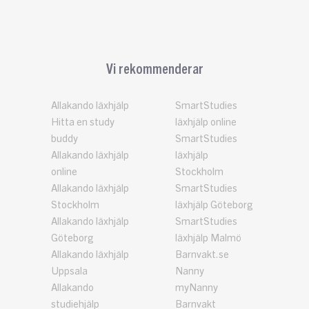
Vi rekommenderar
Allakando läxhjälp
SmartStudies
Hitta en study
läxhjälp online
buddy
SmartStudies
Allakando läxhjälp
läxhjälp
online
Stockholm
Allakando läxhjälp
SmartStudies
Stockholm
läxhjälp Göteborg
Allakando läxhjälp
SmartStudies
Göteborg
läxhjälp Malmö
Allakando läxhjälp
Barnvakt.se
Uppsala
Nanny
Allakando
myNanny
studiehjälp
Barnvakt