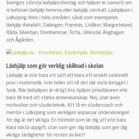
Sveriges största läxhjälpsföretag och hjälper er oavsett om
ni behöver läxhjälp hemma eller läxhjälp centralt. Läxhjälpen i
Lidköping finns i hela området, såväl som exempelvis
läxhjälp Askelätt, Dalängen, Framnäs, LIdåker, Margretelund,
Råda, Silverbyn, Stenhammar, Tofta, Ulriksdal, Änghagen
och Ågården.
Läxhjälp som gör verklig skillnad i skolan
Läxhjälp är inte bara ett sätt att klara ett enskilt nationellt
prov i matematik. Inte heller att nå det där sista betyget i
fysik. När läxhjälpen är riktigt bra, hjälper privatläraren inte
bara till med att stärka ämneskunskap. Nej, utan även
motivation och studieteknik. Att få en studiecoach och
mentor i Lidköping som verkligen anpassar undervisningen
för dig är det viktiga. En förebild som lär dig att inte bara
klara nästa uppgift, utan som ger dig läxhjälp som ger dig
viktiga färdigheter för resten av livet!