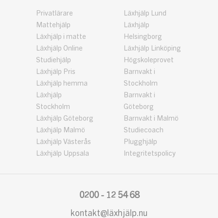
Privatlärare
Läxhjälp Lund
Mattehjälp
Läxhjälp
Läxhjälp i matte
Helsingborg
Läxhjälp Online
Läxhjälp Linköping
Studiehjälp
Högskoleprovet
Läxhjälp Pris
Barnvakt i
Läxhjälp hemma
Stockholm
Läxhjälp
Barnvakt i
Stockholm
Göteborg
Läxhjälp Göteborg
Barnvakt i Malmö
Läxhjälp Malmö
Studiecoach
Läxhjälp Västerås
Plugghjälp
Läxhjälp Uppsala
Integritetspolicy
0200 - 12 54 68
kontakt@läxhjälp.nu