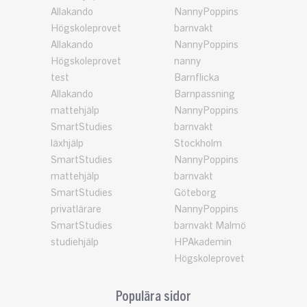
Allakando
NannyPoppins
Högskoleprovet
barnvakt
Allakando
NannyPoppins
Högskoleprovet
nanny
test
Barnflicka
Allakando
Barnpassning
mattehjälp
NannyPoppins
SmartStudies
barnvakt
läxhjälp
Stockholm
SmartStudies
NannyPoppins
mattehjälp
barnvakt
SmartStudies
Göteborg
privatlärare
NannyPoppins
SmartStudies
barnvakt Malmö
studiehjälp
HPAkademin
Högskoleprovet
Populära sidor