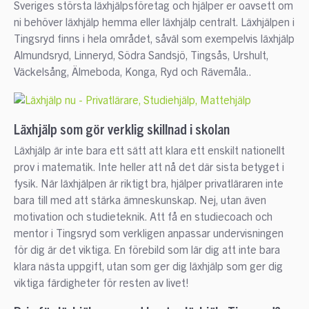
Sveriges största läxhjälpsföretag och hjälper er oavsett om
ni behöver läxhjälp hemma eller läxhjälp centralt. Läxhjälpen i
Tingsryd finns i hela området, såväl som exempelvis läxhjälp
Almundsryd, Linneryd, Södra Sandsjö, Tingsås, Urshult,
Väckelsång, Älmeboda, Konga, Ryd och Rävemåla..
Läxhjälp som gör verklig skillnad i skolan
Läxhjälp är inte bara ett sätt att klara ett enskilt nationellt
prov i matematik. Inte heller att nå det där sista betyget i
fysik. När läxhjälpen är riktigt bra, hjälper privatläraren inte
bara till med att stärka ämneskunskap. Nej, utan även
motivation och studieteknik. Att få en studiecoach och
mentor i Tingsryd som verkligen anpassar undervisningen
för dig är det viktiga. En förebild som lär dig att inte bara
klara nästa uppgift, utan som ger dig läxhjälp som ger dig
viktiga färdigheter för resten av livet!