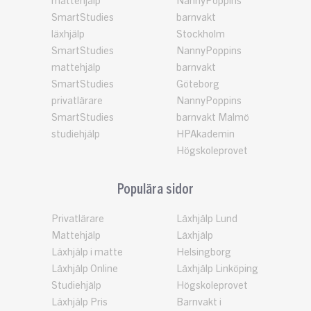
mattehjälp
NannyPoppins
SmartStudies
barnvakt
läxhjälp
Stockholm
SmartStudies
NannyPoppins
mattehjälp
barnvakt
SmartStudies
Göteborg
privatlärare
NannyPoppins
SmartStudies
barnvakt Malmö
studiehjälp
HPAkademin
Högskoleprovet
Populära sidor
Privatlärare
Läxhjälp Lund
Mattehjälp
Läxhjälp
Läxhjälp i matte
Helsingborg
Läxhjälp Online
Läxhjälp Linköping
Studiehjälp
Högskoleprovet
Läxhjälp Pris
Barnvakt i