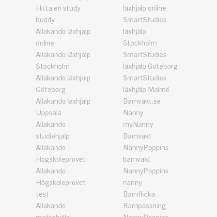
Hitta en study
läxhjälp online
buddy
SmartStudies
Allakando läxhjälp
läxhjälp
online
Stockholm
Allakando läxhjälp
SmartStudies
Stockholm
läxhjälp Göteborg
Allakando läxhjälp
SmartStudies
Göteborg
läxhjälp Malmö
Allakando läxhjälp
Barnvakt.se
Uppsala
Nanny
Allakando
myNanny
studiehjälp
Barnvakt
Allakando
NannyPoppins
Högskoleprovet
barnvakt
Allakando
NannyPoppins
Högskoleprovet
nanny
test
Barnflicka
Allakando
Barnpassning