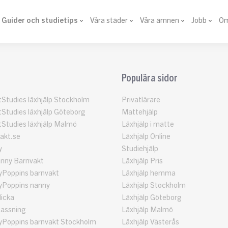
Guider och studietips
Våra städer
Våra ämnen
Jobb
Om
Populära sidor
Studies läxhjälp Stockholm
Privatlärare
Studies läxhjälp Göteborg
Mattehjälp
Studies läxhjälp Malmö
Läxhjälp i matte
akt.se
Läxhjälp Online
y
Studiehjälp
nny Barnvakt
Läxhjälp Pris
Poppins barnvakt
Läxhjälp hemma
Poppins nanny
Läxhjälp Stockholm
licka
Läxhjälp Göteborg
assning
Läxhjälp Malmö
Poppins barnvakt Stockholm
Läxhjälp Västerås