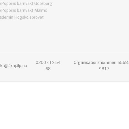
Poppins barnvakt Göteborg
Poppins barnvakt Malmö
demin Högskoleprovet
0200 - 12 54
Organisationsnummer: 5568
kt@läxhjälp.nu
68
9817