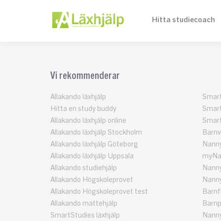
Hitta studiecoach
Vi rekommenderar
Allakando läxhjälp
Smart
Hitta en study buddy
Smart
Allakando läxhjälp online
Smart
Allakando läxhjälp Stockholm
Barnv
Allakando läxhjälp Göteborg
Nann
Allakando läxhjälp Uppsala
myNa
Allakando studiehjälp
Nanny
Allakando Högskoleprovet
Nanny
Allakando Högskoleprovet test
Barnf
Allakando mattehjälp
Barnp
SmartStudies läxhjälp
Nanny