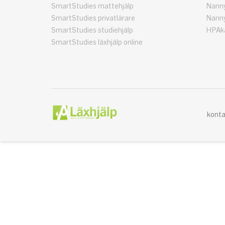
SmartStudies mattehjälp
Nanny
SmartStudies privatlärare
Nanny
SmartStudies studiehjälp
HPAka
SmartStudies läxhjälp online
konta