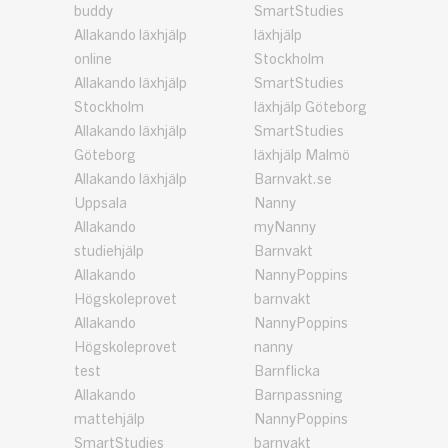
buddy
SmartStudies
Allakando läxhjälp
läxhjälp
online
Stockholm
Allakando läxhjälp
SmartStudies
Stockholm
läxhjälp Göteborg
Allakando läxhjälp
SmartStudies
Göteborg
läxhjälp Malmö
Allakando läxhjälp
Barnvakt.se
Uppsala
Nanny
Allakando
myNanny
studiehjälp
Barnvakt
Allakando
NannyPoppins
Högskoleprovet
barnvakt
Allakando
NannyPoppins
Högskoleprovet
nanny
test
Barnflicka
Allakando
Barnpassning
mattehjälp
NannyPoppins
SmartStudies
barnvakt