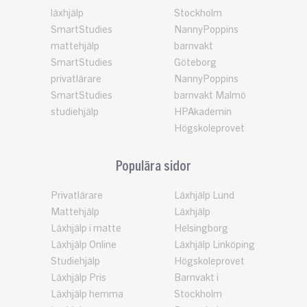
läxhjälp
Stockholm
SmartStudies
NannyPoppins
mattehjälp
barnvakt
SmartStudies
Göteborg
privatlärare
NannyPoppins
SmartStudies
barnvakt Malmö
studiehjälp
HPAkademin
Högskoleprovet
Populära sidor
Privatlärare
Läxhjälp Lund
Mattehjälp
Läxhjälp
Läxhjälp i matte
Helsingborg
Läxhjälp Online
Läxhjälp Linköping
Studiehjälp
Högskoleprovet
Läxhjälp Pris
Barnvakt i
Läxhjälp hemma
Stockholm